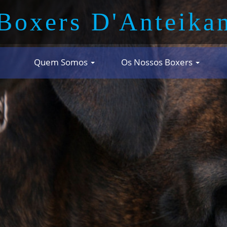
Boxers D'Anteika
Quem Somos
Os Nossos Boxers
OXERS D'ANTEIK